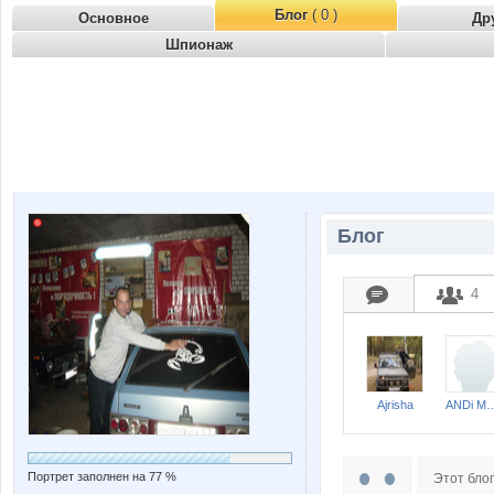
Блог
( 0 )
Основное
Др
Шпионаж
Блог
4
Ajrisha
ANDi M
Портрет заполнен на 77 %
Этот блог